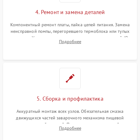
4. Ремонт и замена деталей
Компонентный ремонт платы, пайка цепей питания. Замена
неисправной помпы, перегоревшего термоблока или тупых
жерновов. Установка новых силиконовых уплотнителей (O-
Подробнее
ring) и тефлоновых трубок для надежного устранения
протечек.
5. Сборка и профилактика
Аккуратный монтаж всех узлов. Обязательная смазка
движущихся частей заварочного механизма пищевой
силиконовой смазкой. Проведение программной
Подробнее
декальцинации и очистки системы от кофейных масел.
Надежная фиксация всех соединений.