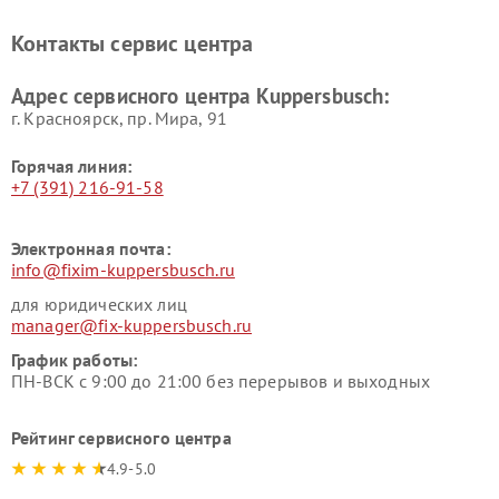
Kuppersbusch
Kuppersbusch
Ремонт холодильников
Ремонт промышленных
Контакты сервис центра
Kuppersbusch
вакуумных упаковщиков
Kuppersbusch
Адрес сервисного центра Kuppersbusch:
Ремонт сушильных машин Kuppersbusch
г. Красноярск, ​пр. Мира, 91
Горячая линия:
+7 (391) 216-91-58
Электронная почта:
info@fixim-kuppersbusch.ru
для юридических лиц
manager@fix-kuppersbusch.ru
График работы:
ПН-ВСК с 9:00 до 21:00 без перерывов и выходных
Рейтинг сервисного центра
4.9-5.0