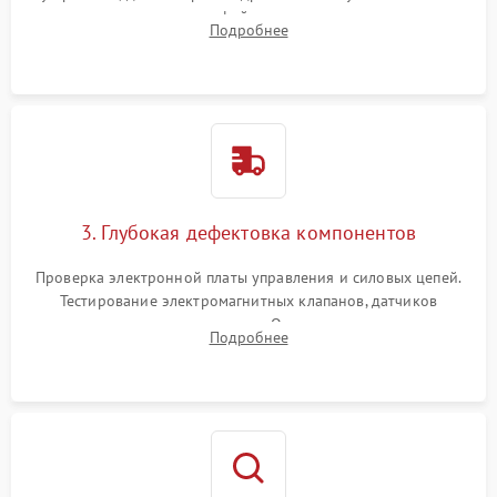
внутренних узлов от кофейных масел, жмыха и накипи.
Подробнее
Промывка дренажных каналов и фильтров с использованием
специализированной химии.
3. Глубокая дефектовка компонентов
Проверка электронной платы управления и силовых цепей.
Тестирование электромагнитных клапанов, датчиков
температуры и расходомера. Оценка степени износа
Подробнее
жерновов кофемолки, уплотнительных колец гидросистемы
и шестерней редуктора.