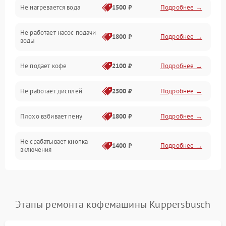
Не нагревается вода
1500 ₽
Подробнее →
Включение и работа
Не работает насос подачи
Проблемы с водой
1800 ₽
Подробнее →
воды
Проблемы с капучинатором и паром
Не подает кофе
2100 ₽
Подробнее →
Управление и электроника
Не работает дисплей
2500 ₽
Подробнее →
Программное обеспечение
Плохо взбивает пену
1800 ₽
Подробнее →
Не срабатывает кнопка
1400 ₽
Подробнее →
включения
Запах гари при работе
1800 ₽
Подробнее →
Постоянные сбои в работе
1500 ₽
Подробнее →
Этапы ремонта кофемашины Kuppersbusch