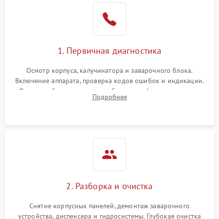
1. Первичная диагностика
Осмотр корпуса, капучинатора и заварочного блока.
Включение аппарата, проверка кодов ошибок и индикации.
Оценка работы помпы, термоблока и кофемолки на слух.
Подробнее
Измерение температуры и давления воды для выявления
локализации поломки.
2. Разборка и очистка
Снятие корпусных панелей, демонтаж заварочного
устройства, диспенсера и гидросистемы. Глубокая очистка