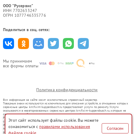
ООО "Русервис"
ИНН 7702633247
ОГРН 1077746335776
Поделиться в соц. сетях:
Мы принимаем
все формы оплаты
Политика конфиденциальности
Вся информация на сайте носит исключительно справочный характер.
Товарные знаки используются исключительно для описания устройств, в отношении которых
сервисные центры krn.fixim-kuppersbusch.ru предоставляют услуги по ремонту. Услуги
оказываются в неавторизованных сервисных центрах krn.fixim-kuppersbusch.ru, которые не
связаны с правообладателями товарных знаков или их официальными представителями.
Ремонт осуществляется для устройств, уже введенных в гражданский оборот в соответствии
Этот сайт использует файлы cookie. Вы можете
со статьей 1487 ГК РФ.
Использование товарных знаков не преследует цели индивидуализации услуг или введения
ознакомиться с
правилами использования
Согласен
потребителей в заблуждение, а служит для информирования о предоставляемых услугах по
файлов cookie
ремонту техники указанных брендов.