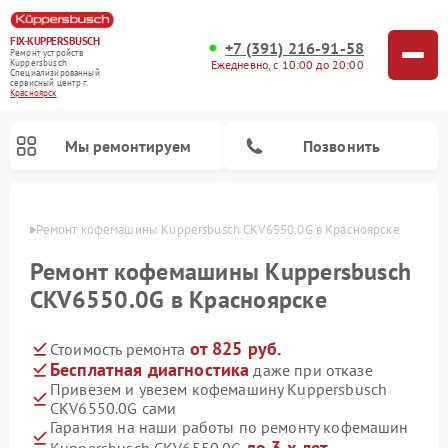
FIX-KUPPERSBUSCH
+7 (391) 216-91-58
Ремонт устройств
Ежедневно, с 10:00 до 20:00
Kuppersbusch
Специализированный
cервисный центр г.
Красноярск
Мы ремонтируем
Позвонить
ярске
Ремонт кофемашины Kuppersbusch CKV6550.0G в Красноярске
Ремонт кофемашины Kuppersbusch
CKV6550.0G в Красноярске
от 825 руб.
Стоимость ремонта
Бесплатная диагностика
даже при отказе
Привезем и увезем кофемашину Kuppersbusch
CKV6550.0G сами
Ремонт стиральных машин Kuppersbusch
Ремонт варочных панелей Kuppersbusch
Ремонт духовых шкафов Kuppersbusch
Ремонт морозильных камер Kuppersbusch
Ремонт промышленных вакуумных упаковщиков Kuppersbusch
Ремонт посудомоечных машин Kuppersbusch
Ремонт микроволновых печей Kuppersbusch
Ремонт холодильников Kuppersbusch
Ремонт сушильных машин Kuppersbusch
Гарантия на наши работы по ремонту кофемашин
до 3-х лет