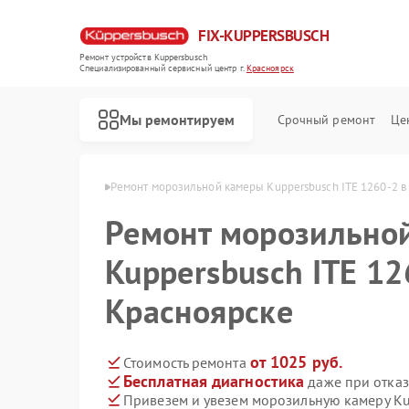
FIX-KUPPERSBUSCH
Ремонт устройств Kuppersbusch
Специализированный cервисный центр г.
Красноярск
Мы ремонтируем
Срочный ремонт
Це
usch в Красноярске
Ремонт морозильной камеры Kuppersbusch ITE 1260-2 в
Ремонт морозильно
Kuppersbusch ITE 12
Красноярске
от 1025 руб.
Стоимость ремонта
Бесплатная диагностика
даже при отказ
Привезем и увезем морозильную камеру Ku
Ремонт кофемашин Kuppersbusch
Ремонт стиральных машин Kuppersbusch
Ремонт посудомоечных машин Kuppersbusch
Ремонт варочных панелей Kuppersbusch
Ремонт микроволновых печей Kuppersbusch
Ремонт духовых шкафов Kuppersbusch
Ремонт вытяжек Kuppersbusch
Ремонт холодильников Kuppersbusch
Ремонт промышленных вакуумных упаковщиков Kuppersbusch
Ремонт сушильных машин Kuppersbusch