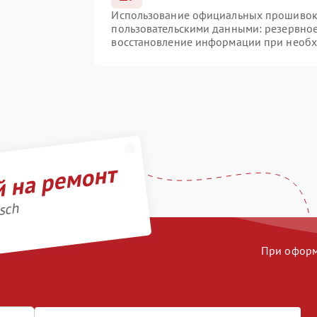
Использование официальных прошивок и
пользовательскими данными: резервно
восстановление информации при необ
й на ремонт
sch
При оформл