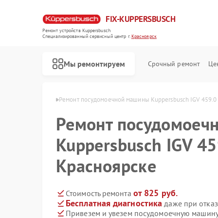
FIX-KUPPERSBUSCH
Ремонт устройств Kuppersbusch
Специализированный cервисный центр г.
Красноярск
Мы ремонтируем
Срочный ремонт
Це
usch в Красноярске
Ремонт посудомоечной машины Kuppersbusch IGV 459.0
Ремонт посудомоеч
Kuppersbusch IGV 45
Красноярске
от 825 руб.
Стоимость ремонта
Бесплатная диагностика
даже при отказ
Привезем и увезем посудомоечную машину 
Ремонт кофемашин Kuppersbusch
Ремонт стиральных машин Kuppersbusch
Ремонт варочных панелей Kuppersbusch
Ремонт микроволновых печей Kuppersbusch
Ремонт духовых шкафов Kuppersbusch
Ремонт вытяжек Kuppersbusch
Ремонт морозильных камер Kuppersbusch
Ремонт холодильников Kuppersbusch
Ремонт промышленных вакуумных упаковщиков Kuppersbusch
Ремонт сушильных машин Kuppersbusch