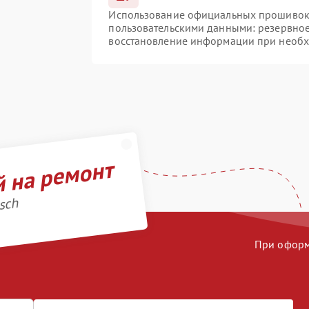
Использование официальных прошивок и
пользовательскими данными: резервно
восстановление информации при необ
й на ремонт
sch
При оформл