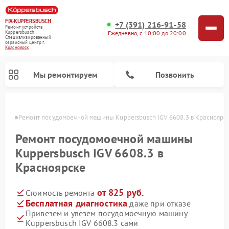
FIX-KUPPERSBUSCH
+7 (391) 216-91-58
Ремонт устройств
Ежедневно, с 10:00 до 20:00
Kuppersbusch
Специализированный
cервисный центр г.
Красноярск
Мы ремонтируем
Позвонить
ярске
Ремонт посудомоечной машины Kuppersbusch IGV 6608.3 в Красноярс
Ремонт посудомоечной машины
Kuppersbusch IGV 6608.3 в
Красноярске
от 825 руб.
Стоимость ремонта
Бесплатная диагностика
даже при отказе
Привезем и увезем посудомоечную машину
Ремонт кофемашин Kuppersbusch
Ремонт варочных панелей Kuppersbusch
Ремонт духовых шкафов Kuppersbusch
Ремонт морозильных камер Kuppersbusch
Ремонт промышленных вакуумных упаковщиков Kuppersbusch
Ремонт стиральных машин Kuppersbusch
Ремонт микроволновых печей Kuppersbusch
Ремонт холодильников Kuppersbusch
Ремонт сушильных машин Kuppersbusch
Kuppersbusch IGV 6608.3 сами