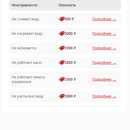
Неисправности
Стоимость
Управление
Не сливает воду
500 ₽
Подробнее →
Электропитание
Не нагревает воду
2000 ₽
Подробнее →
Датчики
Не включается
2500 ₽
Подробнее →
Нагрев
Не работает насос
1800 ₽
Подробнее →
Вода
Не работает панель
Гигиена
2500 ₽
Подробнее →
управления
Программное обеспечение
Не распыляет воду
2000 ₽
Подробнее →
Не запускается цикл
1800 ₽
Подробнее →
стирки
Проблемы с набором