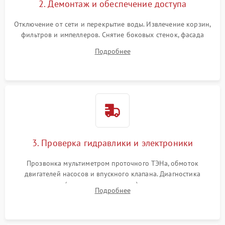
2. Демонтаж и обеспечение доступа
Отключение от сети и перекрытие воды. Извлечение корзин,
фильтров и импеллеров. Снятие боковых стенок, фасада
дверцы или нижнего поддона для прямого доступа к
Подробнее
циркуляционному насосу, ТЭНу и сливной помпе.
3. Проверка гидравлики и электроники
Прозвонка мультиметром проточного ТЭНа, обмоток
двигателей насосов и впускного клапана. Диагностика
прессостата (датчика уровня воды), датчика мутности,
Подробнее
концевика дверцы и электронного модуля управления.