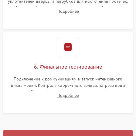
уплотнителей дверцы и патрубков для исключения протечек.
Надежная фиксация хомутов гидравлической системы,
Подробнее
сборка корпуса и установка датчика поплавка.
6. Финальное тестирование
Подключение к коммуникациям и запуск интенсивного
цикла мойки. Контроль корректного залива, нагрева воды
до нужной температуры, отсутствия посторонних шумов,
Подробнее
штатного слива и абсолютной сухости в поддоне.