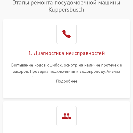
Этапы ремонта посудомоечной машины
1800 ₽
Подробнее →
воды
Kuppersbusch
Не работает сушилка
2100 ₽
Подробнее →
Сбои в работе таймера
1700 ₽
Подробнее →
Проблемы с
2100 ₽
Подробнее →
1. Диагностика неисправностей
циркуляционным насосом
Считывание кодов ошибок, осмотр на наличие протечек и
засоров. Проверка подключения к водопроводу. Анализ
жалоб на отсутствие слива, нагрева, вращения
Подробнее
разбрызгивателей или срабатывание системы защиты
аквастоп.