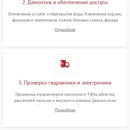
2. Демонтаж и обеспечение доступа
Отключение от сети и перекрытие воды. Извлечение корзин,
фильтров и импеллеров. Снятие боковых стенок, фасада
дверцы или нижнего поддона для прямого доступа к
Подробнее
циркуляционному насосу, ТЭНу и сливной помпе.
3. Проверка гидравлики и электроники
Прозвонка мультиметром проточного ТЭНа, обмоток
двигателей насосов и впускного клапана. Диагностика
прессостата (датчика уровня воды), датчика мутности,
Подробнее
концевика дверцы и электронного модуля управления.