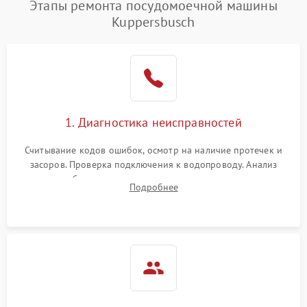
Этапы ремонта посудомоечной машины
1800 ₽
Подробнее →
воды
Kuppersbusch
Не работает сушилка
2100 ₽
Подробнее →
Сбои в работе таймера
1700 ₽
Подробнее →
Проблемы с
2100 ₽
Подробнее →
1. Диагностика неисправностей
циркуляционным насосом
Считывание кодов ошибок, осмотр на наличие протечек и
засоров. Проверка подключения к водопроводу. Анализ
жалоб на отсутствие слива, нагрева, вращения
Подробнее
разбрызгивателей или срабатывание системы защиты
аквастоп.