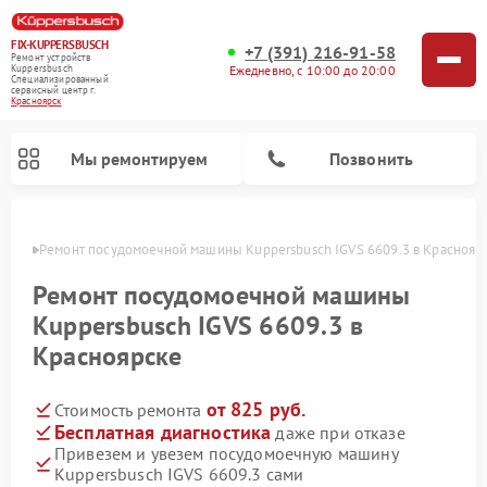
FIX-KUPPERSBUSCH
+7 (391) 216-91-58
Ремонт устройств
Ежедневно, с 10:00 до 20:00
Kuppersbusch
Специализированный
cервисный центр г.
Красноярск
Мы ремонтируем
Позвонить
ярске
Ремонт посудомоечной машины Kuppersbusch IGVS 6609.3 в Краснояр
Ремонт посудомоечной машины
Kuppersbusch IGVS 6609.3 в
Красноярске
от 825 руб.
Стоимость ремонта
Бесплатная диагностика
даже при отказе
Привезем и увезем посудомоечную машину
Ремонт кофемашин Kuppersbusch
Ремонт варочных панелей Kuppersbusch
Ремонт духовых шкафов Kuppersbusch
Ремонт морозильных камер Kuppersbusch
Ремонт промышленных вакуумных упаковщиков Kuppersbusch
Ремонт стиральных машин Kuppersbusch
Ремонт микроволновых печей Kuppersbusch
Ремонт холодильников Kuppersbusch
Ремонт сушильных машин Kuppersbusch
Kuppersbusch IGVS 6609.3 сами