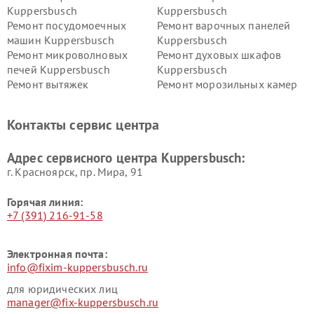
Kuppersbusch
Kuppersbusch
Ремонт посудомоечных
Ремонт варочных панелей
машин Kuppersbusch
Kuppersbusch
Ремонт микроволновых
Ремонт духовых шкафов
печей Kuppersbusch
Kuppersbusch
Ремонт вытяжек
Ремонт морозильных камер
Kuppersbusch
Kuppersbusch
Ремонт холодильников
Ремонт промышленных
Контакты сервис центра
Kuppersbusch
вакуумных упаковщиков
Kuppersbusch
Адрес сервисного центра Kuppersbusch:
Ремонт сушильных машин Kuppersbusch
г. Красноярск, ​пр. Мира, 91
Горячая линия:
+7 (391) 216-91-58
Электронная почта:
info@fixim-kuppersbusch.ru
для юридических лиц
manager@fix-kuppersbusch.ru