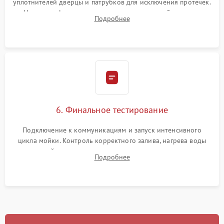
уплотнителей дверцы и патрубков для исключения протечек.
Надежная фиксация хомутов гидравлической системы,
Подробнее
сборка корпуса и установка датчика поплавка.
6. Финальное тестирование
Подключение к коммуникациям и запуск интенсивного
цикла мойки. Контроль корректного залива, нагрева воды
до нужной температуры, отсутствия посторонних шумов,
Подробнее
штатного слива и абсолютной сухости в поддоне.