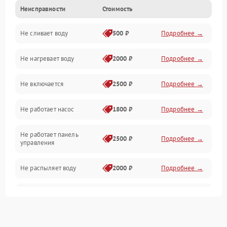
Неисправности
Стоимость
Управление
Не сливает воду
500 ₽
Подробнее →
Электропитание
Не нагревает воду
2000 ₽
Подробнее →
Датчики
Не включается
2500 ₽
Подробнее →
Нагрев
Не работает насос
1800 ₽
Подробнее →
Вода
Не работает панель
Гигиена
2500 ₽
Подробнее →
управления
Программное обеспечение
Не распыляет воду
2000 ₽
Подробнее →
Не запускается цикл
1800 ₽
Подробнее →
стирки
Проблемы с набором