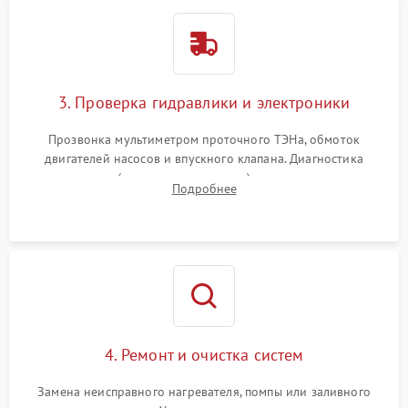
3. Проверка гидравлики и электроники
Прозвонка мультиметром проточного ТЭНа, обмоток
двигателей насосов и впускного клапана. Диагностика
прессостата (датчика уровня воды), датчика мутности,
Подробнее
концевика дверцы и электронного модуля управления.
4. Ремонт и очистка систем
Замена неисправного нагревателя, помпы или заливного