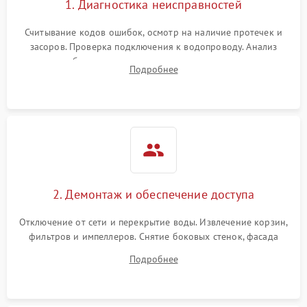
1. Диагностика неисправностей
Считывание кодов ошибок, осмотр на наличие протечек и
засоров. Проверка подключения к водопроводу. Анализ
жалоб на отсутствие слива, нагрева, вращения
Подробнее
разбрызгивателей или срабатывание системы защиты
аквастоп.
2. Демонтаж и обеспечение доступа
Отключение от сети и перекрытие воды. Извлечение корзин,
фильтров и импеллеров. Снятие боковых стенок, фасада
дверцы или нижнего поддона для прямого доступа к
Подробнее
циркуляционному насосу, ТЭНу и сливной помпе.