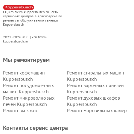
СЦ krn.fixim-kuppersbusch.ru - сеть
сервисных центров в Красноярске по
ремонту и обслуживанию техники
Kuppersbusch
2021-2026 © СЦ krn.fixim-
kuppersbusch.ru
Мы ремонтируем
Ремонт кофемашин
Ремонт стиральных машин
Kuppersbusch
Kuppersbusch
Ремонт посудомоечных
Ремонт варочных панелей
машин Kuppersbusch
Kuppersbusch
Ремонт микроволновых
Ремонт духовых шкафов
печей Kuppersbusch
Kuppersbusch
Ремонт вытяжек
Ремонт морозильных камер
Kuppersbusch
Kuppersbusch
Ремонт холодильников
Ремонт промышленных
Контакты сервис центра
Kuppersbusch
вакуумных упаковщиков