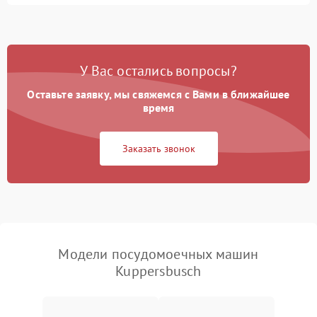
Не запускается цикл
1800 ₽
Подробнее →
стирки
Проблемы с набором
1800 ₽
Подробнее →
воды
У Вас остались вопросы?
Оставьте заявку, мы свяжемся с Вами в ближайшее
Не работает сушилка
2100 ₽
Подробнее →
время
Сбои в работе таймера
1700 ₽
Подробнее →
Заказать звонок
Проблемы с
2100 ₽
Подробнее →
циркуляционным насосом
Модели посудомоечных машин
Kuppersbusch