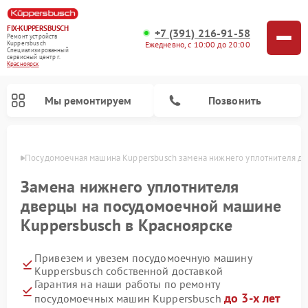
FIX-KUPPERSBUSCH
+7 (391) 216-91-58
Ремонт устройств
Ежедневно, с 10:00 до 20:00
Kuppersbusch
Специализированный
cервисный центр г.
Красноярск
Мы ремонтируем
Позвонить
ярске
Посудомоечная машина Kuppersbusch замена нижнего уплотнителя д
Замена нижнего уплотнителя
дверцы на посудомоечной машине
Kuppersbusch в Красноярске
Привезем и увезем посудомоечную машину
Kuppersbusch собственной доставкой
Гарантия на наши работы по ремонту
Ремонт кофемашин Kuppersbusch
Ремонт варочных панелей Kuppersbusch
Ремонт духовых шкафов Kuppersbusch
Ремонт морозильных камер Kuppersbusch
Ремонт промышленных вакуумных упаковщиков Kuppersbusch
Ремонт стиральных машин Kuppersbusch
Ремонт микроволновых печей Kuppersbusch
Ремонт холодильников Kuppersbusch
Ремонт сушильных машин Kuppersbusch
до 3-х лет
посудомоечных машин Kuppersbusch