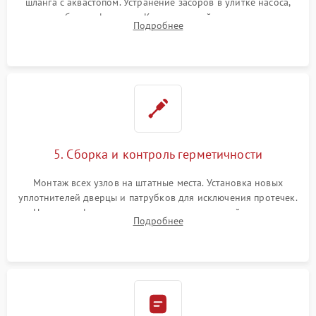
шланга с аквастопом. Устранение засоров в улитке насоса,
патрубках и фильтрах. Компонентный ремонт платы
Подробнее
управления, восстановление поврежденной проводки.
5. Сборка и контроль герметичности
Монтаж всех узлов на штатные места. Установка новых
уплотнителей дверцы и патрубков для исключения протечек.
Надежная фиксация хомутов гидравлической системы,
Подробнее
сборка корпуса и установка датчика поплавка.