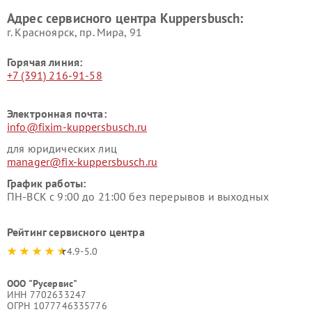
Kuppersbusch
Адрес сервисного центра Kuppersbusch:
Ремонт сушильных машин Kuppersbusch
г. Красноярск, ​пр. Мира, 91
Горячая линия:
+7 (391) 216-91-58
Электронная почта:
info@fixim-kuppersbusch.ru
для юридических лиц
manager@fix-kuppersbusch.ru
График работы:
ПН-ВСК с 9:00 до 21:00 без перерывов и выходных
Рейтинг сервисного центра
4.9-5.0
ООО "Русервис"
ИНН 7702633247
ОГРН 1077746335776