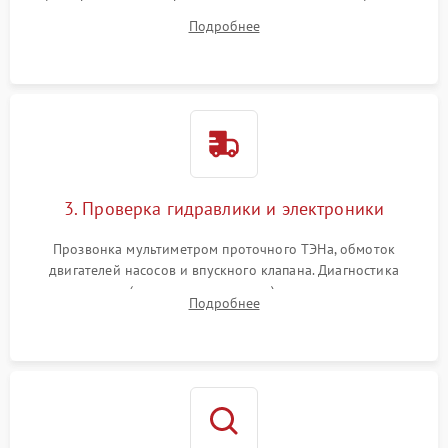
дверцы или нижнего поддона для прямого доступа к
Подробнее
циркуляционному насосу, ТЭНу и сливной помпе.
3. Проверка гидравлики и электроники
Прозвонка мультиметром проточного ТЭНа, обмоток
двигателей насосов и впускного клапана. Диагностика
прессостата (датчика уровня воды), датчика мутности,
Подробнее
концевика дверцы и электронного модуля управления.