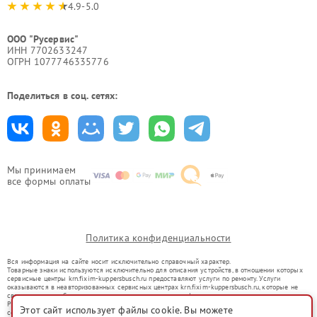
4.9-5.0
ООО "Русервис"
ИНН 7702633247
ОГРН 1077746335776
Поделиться в соц. сетях:
Мы принимаем
все формы оплаты
Политика конфиденциальности
Вся информация на сайте носит исключительно справочный характер.
Товарные знаки используются исключительно для описания устройств, в отношении которых
сервисные центры krn.fixim-kuppersbusch.ru предоставляют услуги по ремонту. Услуги
оказываются в неавторизованных сервисных центрах krn.fixim-kuppersbusch.ru, которые не
связаны с правообладателями товарных знаков или их официальными представителями.
Ремонт осуществляется для устройств, уже введенных в гражданский оборот в соответствии
Этот сайт использует файлы cookie. Вы можете
со статьей 1487 ГК РФ.