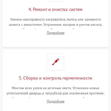
4. Ремонт и очистка систем
Замена неисправного нагревателя, помпы или заливного
шланга с аквастопом. Устранение засоров в улитке насоса,
патрубках и фильтрах. Компонентный ремонт платы
Подробнее
управления, восстановление поврежденной проводки.
5. Сборка и контроль герметичности
Монтаж всех узлов на штатные места. Установка новых
уплотнителей дверцы и патрубков для исключения протечек.
Надежная фиксация хомутов гидравлической системы,
Подробнее
сборка корпуса и установка датчика поплавка.