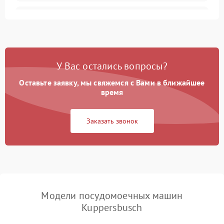
Не запускается цикл
1800 ₽
Подробнее →
стирки
Проблемы с набором
1800 ₽
Подробнее →
воды
У Вас остались вопросы?
Оставьте заявку, мы свяжемся с Вами в ближайшее
Не работает сушилка
2100 ₽
Подробнее →
время
Сбои в работе таймера
1700 ₽
Подробнее →
Заказать звонок
Проблемы с
2100 ₽
Подробнее →
циркуляционным насосом
Модели посудомоечных машин
Kuppersbusch