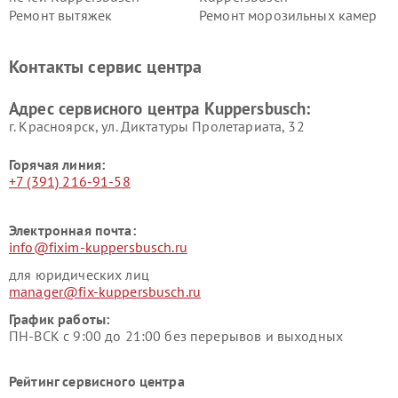
Ремонт вытяжек
Ремонт морозильных камер
Kuppersbusch
Kuppersbusch
Ремонт холодильников
Ремонт промышленных
Контакты сервис центра
Kuppersbusch
вакуумных упаковщиков
Kuppersbusch
Адрес сервисного центра Kuppersbusch:
Ремонт сушильных машин Kuppersbusch
г. Красноярск, ул. Диктатуры Пролетариата, 32
Горячая линия:
+7 (391) 216-91-58
Электронная почта:
info@fixim-kuppersbusch.ru
для юридических лиц
manager@fix-kuppersbusch.ru
График работы:
ПН-ВСК с 9:00 до 21:00 без перерывов и выходных
Рейтинг сервисного центра