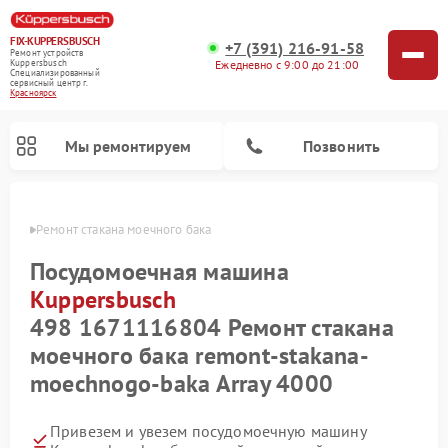
FIX-KUPPERSBUSCH
+7 (391) 216-91-58
Ремонт устройств
Ежедневно с 9:00 до 21:00
Kuppersbusch
Специализированный
cервисный центр г.
Красноярск
Мы ремонтируем
Позвонить
busch
Ремонт стакана моечного бака
Посудомоечная машина
Kuppersbusch
498 1671116804 Ремонт стакана
моечного бака remont-stakana-
moechnogo-baka Array 4000
Ремонт кофемашин Kuppersbusch
Ремонт варочных панелей Kuppersbusch
Ремонт духовых шкафов Kuppersbusch
Ремонт морозильных камер Kuppersbusch
Ремонт промышленных вакуумных упаковщиков Kuppersbusch
Ремонт стиральных машин Kuppersbusch
Ремонт микроволновых печей Kuppersbusch
Ремонт холодильников Kuppersbusch
Ремонт сушильных машин Kuppersbusch
Привезем и увезем посудомоечную машину