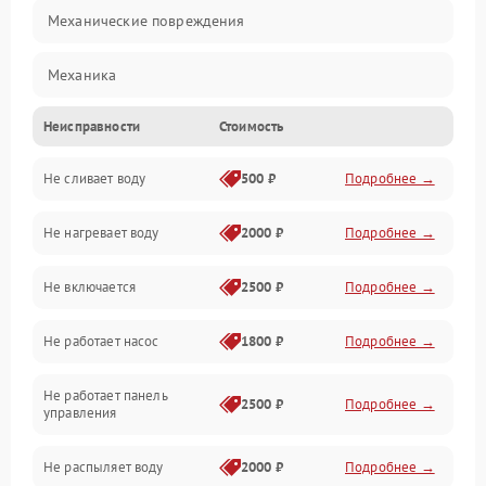
Механические повреждения
Механика
Неисправности
Стоимость
Управление
Не сливает воду
500 ₽
Подробнее →
Электропитание
Не нагревает воду
2000 ₽
Подробнее →
Датчики
Не включается
2500 ₽
Подробнее →
Нагрев
Не работает насос
1800 ₽
Подробнее →
Вода
Не работает панель
Гигиена
2500 ₽
Подробнее →
управления
Программное обеспечение
Не распыляет воду
2000 ₽
Подробнее →