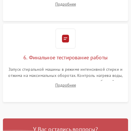
надежной фиксацией хомутами. Обработка стыков
Подробнее
герметиком для предотвращения возможных протечек воды.
6. Финальное тестирование работы
Запуск стиральной машины в режиме интенсивной стирки и
отжима на максимальных оборотах. Контроль нагрева воды,
корректности слива, отсутствия излишних вибраций,
Подробнее
посторонних стуков и протечек под корпусом.
У Вас остались вопросы?