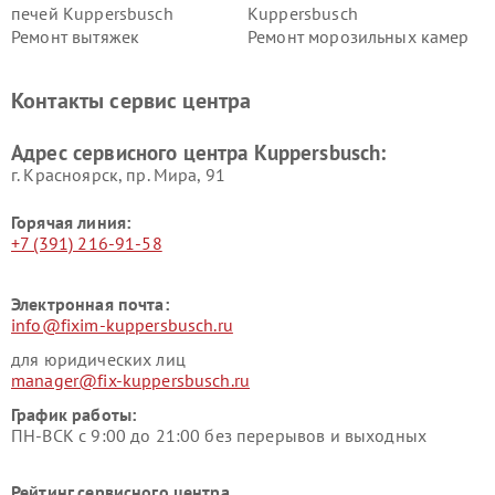
печей Kuppersbusch
Kuppersbusch
Ремонт вытяжек
Ремонт морозильных камер
Kuppersbusch
Kuppersbusch
Ремонт холодильников
Ремонт промышленных
Контакты сервис центра
Kuppersbusch
вакуумных упаковщиков
Kuppersbusch
Адрес сервисного центра Kuppersbusch:
Ремонт сушильных машин Kuppersbusch
г. Красноярск, ​пр. Мира, 91
Горячая линия:
+7 (391) 216-91-58
Электронная почта:
info@fixim-kuppersbusch.ru
для юридических лиц
manager@fix-kuppersbusch.ru
График работы:
ПН-ВСК с 9:00 до 21:00 без перерывов и выходных
Рейтинг сервисного центра