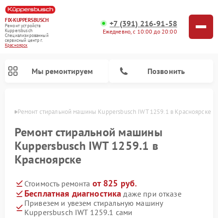
FIX-KUPPERSBUSCH
+7 (391) 216-91-58
Ремонт устройств
Ежедневно, с 10:00 до 20:00
Kuppersbusch
Специализированный
cервисный центр г.
Красноярск
Мы ремонтируем
Позвонить
ярске
Ремонт стиральной машины Kuppersbusch IWT 1259.1 в Красноярске
Ремонт стиральной машины
Kuppersbusch IWT 1259.1 в
Красноярске
от 825 руб.
Стоимость ремонта
Бесплатная диагностика
даже при отказе
Привезем и увезем стиральную машину
Ремонт кофемашин Kuppersbusch
Ремонт варочных панелей Kuppersbusch
Ремонт духовых шкафов Kuppersbusch
Ремонт морозильных камер Kuppersbusch
Ремонт промышленных вакуумных упаковщиков Kuppersbusch
Ремонт посудомоечных машин Kuppersbusch
Ремонт микроволновых печей Kuppersbusch
Ремонт холодильников Kuppersbusch
Ремонт сушильных машин Kuppersbusch
Kuppersbusch IWT 1259.1 сами