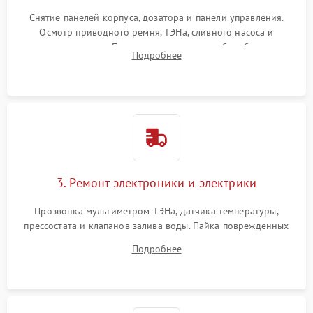
Снятие панелей корпуса, дозатора и панели управления.
Осмотр приводного ремня, ТЭНа, сливного насоса и
амортизаторов. Проверка подшипников барабана и
Подробнее
крестовины на износ, а манжеты люка на разрывы.
3. Ремонт электроники и электрики
Прозвонка мультиметром ТЭНа, датчика температуры,
прессостата и клапанов залива воды. Пайка поврежденных
дорожек или замена симисторов на плате управления.
Подробнее
Восстановление целостности проводки и контактов.