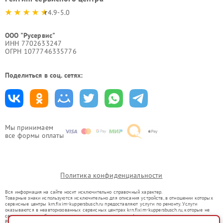
4.9-5.0
ООО "Русервис"
ИНН 7702633247
ОГРН 1077746335776
Поделиться в соц. сетях:
Мы принимаем
все формы оплаты
Политика конфиденциальности
Вся информация на сайте носит исключительно справочный характер.
Товарные знаки используются исключительно для описания устройств, в отношении которых
сервисные центры krn.fixim-kuppersbusch.ru предоставляют услуги по ремонту. Услуги
оказываются в неавторизованных сервисных центрах krn.fixim-kuppersbusch.ru, которые не
связаны с правообладателями товарных знаков или их официальными представителями.
Ремонт осуществляется для устройств, уже введенных в гражданский оборот в соответствии