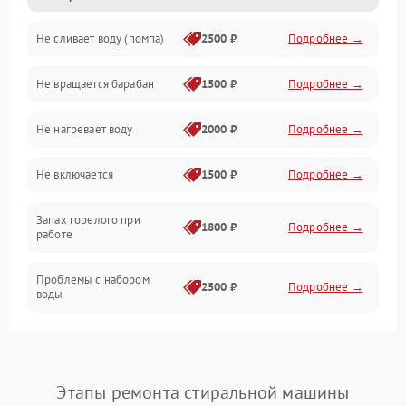
Не сливает воду (помпа)
2500 ₽
Подробнее →
Водоснабжение
Не вращается барабан
1500 ₽
Подробнее →
Слив
Не нагревает воду
2000 ₽
Подробнее →
Программное обеспечение
Не включается
1500 ₽
Подробнее →
Запах горелого при
1800 ₽
Подробнее →
работе
Проблемы с набором
2500 ₽
Подробнее →
воды
Замена ТЭНа
2200 ₽
Подробнее →
Замена платы управления
2200 ₽
Подробнее →
Этапы ремонта стиральной машины