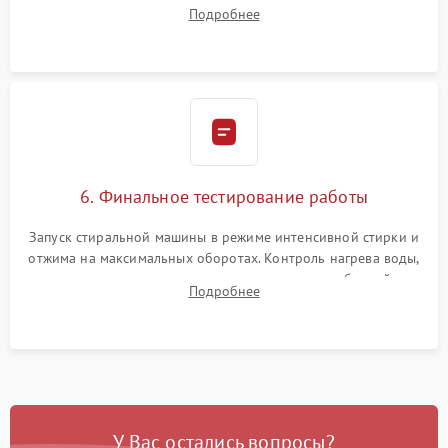
надежной фиксацией хомутами. Обработка стыков
Подробнее
герметиком для предотвращения возможных протечек воды.
6. Финальное тестирование работы
Запуск стиральной машины в режиме интенсивной стирки и
отжима на максимальных оборотах. Контроль нагрева воды,
корректности слива, отсутствия излишних вибраций,
Подробнее
посторонних стуков и протечек под корпусом.
У Вас остались вопросы?