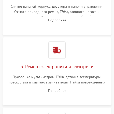
Снятие панелей корпуса, дозатора и панели управления.
Осмотр приводного ремня, ТЭНа, сливного насоса и
амортизаторов. Проверка подшипников барабана и
Подробнее
крестовины на износ, а манжеты люка на разрывы.
3. Ремонт электроники и электрики
Прозвонка мультиметром ТЭНа, датчика температуры,
прессостата и клапанов залива воды. Пайка поврежденных
дорожек или замена симисторов на плате управления.
Подробнее
Восстановление целостности проводки и контактов.