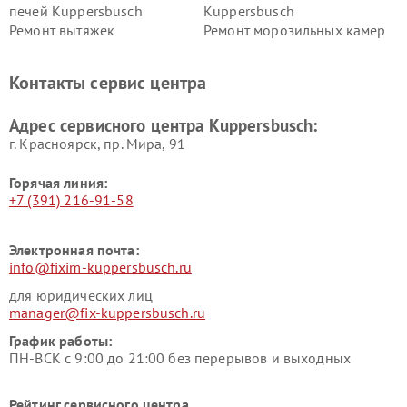
печей Kuppersbusch
Kuppersbusch
Ремонт вытяжек
Ремонт морозильных камер
Kuppersbusch
Kuppersbusch
Ремонт холодильников
Ремонт промышленных
Контакты сервис центра
Kuppersbusch
вакуумных упаковщиков
Kuppersbusch
Адрес сервисного центра Kuppersbusch:
Ремонт сушильных машин Kuppersbusch
г. Красноярск, ​пр. Мира, 91
Горячая линия:
+7 (391) 216-91-58
Электронная почта:
info@fixim-kuppersbusch.ru
для юридических лиц
manager@fix-kuppersbusch.ru
График работы:
ПН-ВСК с 9:00 до 21:00 без перерывов и выходных
Рейтинг сервисного центра