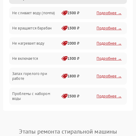
Не сливает воду (помпа)
2500 ₽
Подробнее →
Водоснабжение
Не вращается барабан
1500 ₽
Подробнее →
Слив
Не нагревает воду
2000 ₽
Подробнее →
Программное обеспечение
Не включается
1500 ₽
Подробнее →
Запах горелого при
1800 ₽
Подробнее →
работе
Проблемы с набором
2500 ₽
Подробнее →
воды
Замена ТЭНа
2200 ₽
Подробнее →
Замена платы управления
2200 ₽
Подробнее →
Этапы ремонта стиральной машины