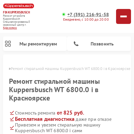
FIX-KUPPERSBUSCH
+7 (391) 216-91-58
Ремонт устройств
Ежедневно, с 10:00 до 20:00
Kuppersbusch
Специализированный
cервисный центр г.
Красноярск
Мы ремонтируем
Позвонить
ярске
Ремонт стиральной машины Kuppersbusch WT 6800.0 i в Красноярске
Ремонт стиральной машины
Kuppersbusch WT 6800.0 i в
Красноярске
от 825 руб.
Стоимость ремонта
Бесплатная диагностика
даже при отказе
Привезем и увезем стиральную машину
Ремонт кофемашин Kuppersbusch
Ремонт варочных панелей Kuppersbusch
Ремонт духовых шкафов Kuppersbusch
Ремонт морозильных камер Kuppersbusch
Ремонт промышленных вакуумных упаковщиков Kuppersbusch
Ремонт посудомоечных машин Kuppersbusch
Ремонт микроволновых печей Kuppersbusch
Ремонт холодильников Kuppersbusch
Ремонт сушильных машин Kuppersbusch
Kuppersbusch WT 6800.0 i сами