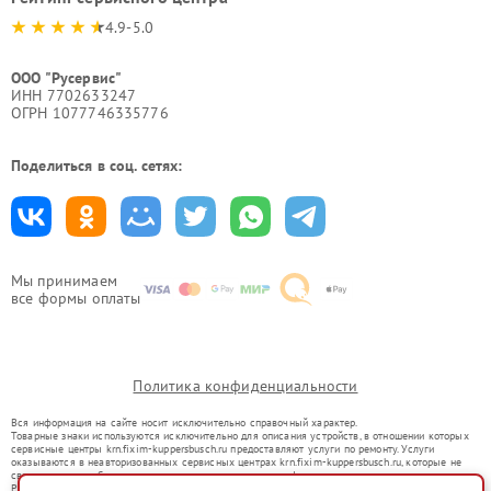
4.9-5.0
ООО "Русервис"
ИНН 7702633247
ОГРН 1077746335776
Поделиться в соц. сетях:
Мы принимаем
все формы оплаты
Политика конфиденциальности
Вся информация на сайте носит исключительно справочный характер.
Товарные знаки используются исключительно для описания устройств, в отношении которых
сервисные центры krn.fixim-kuppersbusch.ru предоставляют услуги по ремонту. Услуги
оказываются в неавторизованных сервисных центрах krn.fixim-kuppersbusch.ru, которые не
связаны с правообладателями товарных знаков или их официальными представителями.
Ремонт осуществляется для устройств, уже введенных в гражданский оборот в соответствии