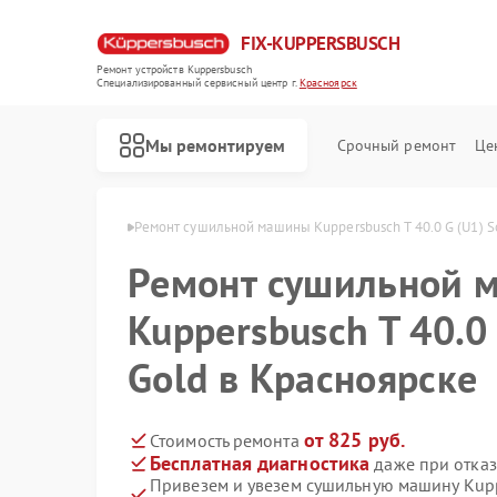
FIX-KUPPERSBUSCH
Ремонт устройств Kuppersbusch
Специализированный cервисный центр г.
Красноярск
Мы ремонтируем
Срочный ремонт
Це
usch в Красноярске
Ремонт сушильной машины Kuppersbusch T 40.0 G (U1) So
Ремонт сушильной 
Kuppersbusch T 40.0 
Gold в Красноярске
от 825 руб.
Стоимость ремонта
Бесплатная диагностика
даже при отказ
Привезем и увезем сушильную машину Kuppe
Ремонт кофемашин Kuppersbusch
Ремонт стиральных машин Kuppersbusch
Ремонт посудомоечных машин Kuppersbusch
Ремонт варочных панелей Kuppersbusch
Ремонт микроволновых печей Kuppersbusch
Ремонт духовых шкафов Kuppersbusch
Ремонт вытяжек Kuppersbusch
Ремонт морозильных камер Kuppersbusch
Ремонт холодильников Kuppersbusch
Ремонт промышленных вакуумных упаковщиков Kuppersbusch