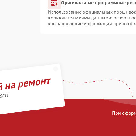
Оригинальные программные реше
Использование официальных прошивок и
пользовательскими данными: резервно
восстановление информации при необ
й на ремонт
sch
При оформл