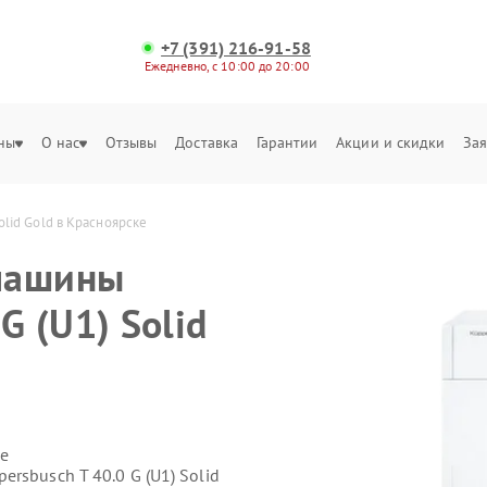
+7 (391) 216-91-58
Ежедневно, с 10:00 до 20:00
ны
О нас
Отзывы
Доставка
Гарантии
Акции и скидки
Зая
lid Gold в Красноярске
машины
G (U1) Solid
е
rsbusch T 40.0 G (U1) Solid