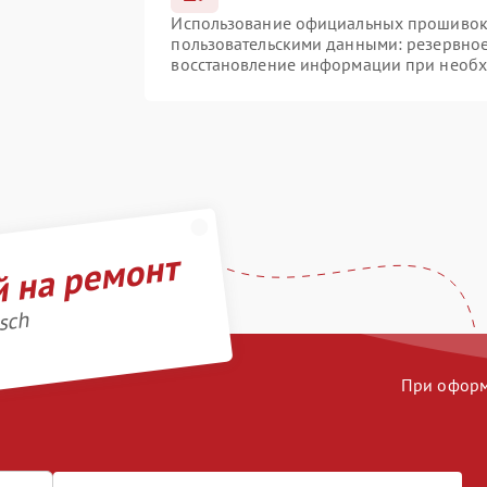
Использование официальных прошивок и
пользовательскими данными: резервно
восстановление информации при необ
й на ремонт
sch
При оформл