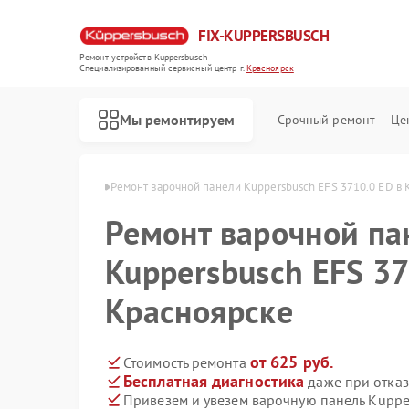
FIX-KUPPERSBUSCH
Ремонт устройств Kuppersbusch
Специализированный cервисный центр г.
Красноярск
Мы ремонтируем
Срочный ремонт
Це
usch в Красноярске
Ремонт варочной панели Kuppersbusch EFS 3710.0 ED в 
Ремонт варочной па
Kuppersbusch EFS 37
Красноярске
от 625 руб.
Стоимость ремонта
Бесплатная диагностика
даже при отказ
Привезем и увезем варочную панель Kuppe
Ремонт кофемашин Kuppersbusch
Ремонт стиральных машин Kuppersbusch
Ремонт посудомоечных машин Kuppersbusch
Ремонт микроволновых печей Kuppersbusch
Ремонт духовых шкафов Kuppersbusch
Ремонт вытяжек Kuppersbusch
Ремонт морозильных камер Kuppersbusch
Ремонт холодильников Kuppersbusch
Ремонт промышленных вакуумных упаковщиков Kuppersbusch
Ремонт сушильных машин Kuppersbusch