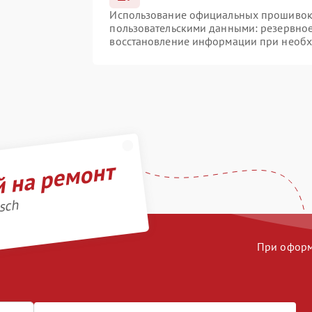
Использование официальных прошивок и
пользовательскими данными: резервно
восстановление информации при необ
й на ремонт
sch
При оформл