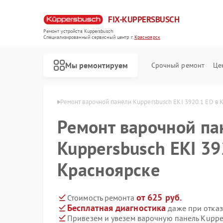
FIX-KUPPERSBUSCH
Ремонт устройств Kuppersbusch
Специализированный cервисный центр г.
Красноярск
Мы ремонтируем
Срочный ремонт
Це
usch в Красноярске
Ремонт варочной панели Kuppersbusch EKI 3920.1 ED в 
Ремонт варочной па
Kuppersbusch EKI 39
Красноярске
от 625 руб.
Стоимость ремонта
Бесплатная диагностика
даже при отказ
Привезем и увезем варочную панель Kuppe
Ремонт кофемашин Kuppersbusch
Ремонт стиральных машин Kuppersbusch
Ремонт посудомоечных машин Kuppersbusch
Ремонт микроволновых печей Kuppersbusch
Ремонт духовых шкафов Kuppersbusch
Ремонт вытяжек Kuppersbusch
Ремонт морозильных камер Kuppersbusch
Ремонт холодильников Kuppersbusch
Ремонт промышленных вакуумных упаковщиков Kuppersbusch
Ремонт сушильных машин Kuppersbusch