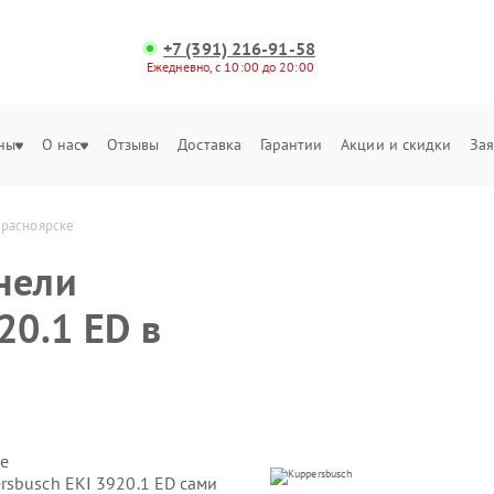
+7 (391) 216-91-58
Ежедневно, с 10:00 до 20:00
ны
О нас
Отзывы
Доставка
Гарантии
Акции и скидки
Зая
Красноярске
нели
20.1 ED в
е
rsbusch EKI 3920.1 ED сами